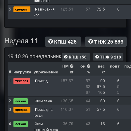
жим лежа
5
125,51
57
72.5
6
Разгибания
средняя
ног
Неделя 11
КПШ 426
ТНЖ 25 896
19.10.26 понедельник
КПШ 156
ТНЖ 9 218
ПМ
ои
вес
повт
по
#
нагрузка
упражнение
кг
%
кг
1
157,67
57
90
6
Присед
тяжелая
62
97.5
5
67
105
5
2
136,65
44
60
6
Жим лежа
легкая
3
110,37
51
57.5
6
Присед на
средняя
груди
4
36,79
43
16
6
Жим
легкая
гантелей лежа