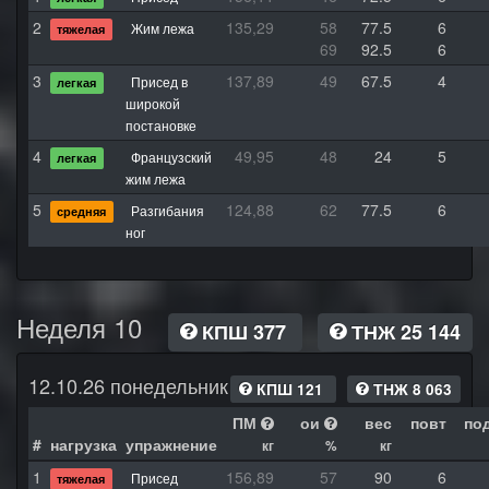
2
135,29
58
77.5
6
Жим лежа
тяжелая
69
92.5
6
3
137,89
49
67.5
4
Присед в
легкая
широкой
постановке
4
49,95
48
24
5
Французский
легкая
жим лежа
5
124,88
62
77.5
6
Разгибания
средняя
ног
Неделя 10
КПШ 377
ТНЖ 25 144
12.10.26 понедельник
КПШ 121
ТНЖ 8 063
ПМ
ои
вес
повт
по
#
нагрузка
упражнение
кг
%
кг
1
156,89
57
90
6
Присед
тяжелая