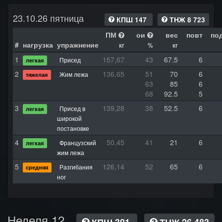
23.10.26 пятница
КПШ 147
ТНЖ 8 723
ПМ
ои
вес
повт
по
#
нагрузка
упражнение
кг
%
кг
1
157,67
43
67.5
6
Присед
легкая
2
136,65
51
70
6
Жим лежа
тяжелая
63
85
6
68
92.5
5
3
139,28
38
52.5
6
Присед в
легкая
широкой
постановке
4
50,45
41
21
6
Французский
легкая
жим лежа
5
126,14
52
65
6
Разгибания
средняя
ног
Неделя 12
КПШ 391
ТНЖ 26 483