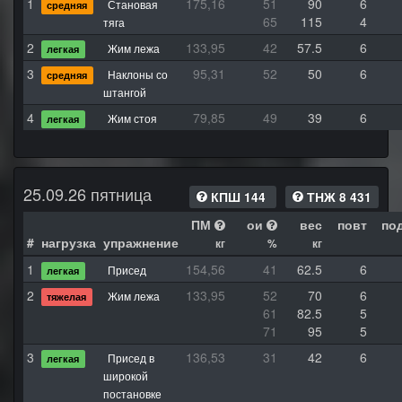
1
175,16
51
90
6
Становая
средняя
65
115
4
тяга
2
133,95
42
57.5
6
Жим лежа
легкая
3
95,31
52
50
6
Наклоны со
средняя
штангой
4
79,85
49
39
6
Жим стоя
легкая
25.09.26 пятница
КПШ 144
ТНЖ 8 431
ПМ
ои
вес
повт
по
#
нагрузка
упражнение
кг
%
кг
1
154,56
41
62.5
6
Присед
легкая
2
133,95
52
70
6
Жим лежа
тяжелая
61
82.5
5
71
95
5
3
136,53
31
42
6
Присед в
легкая
широкой
постановке