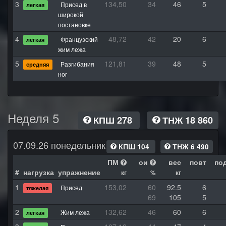
3
134,50
34
46
5
Присед в
легкая
широкой
постановке
4
48,72
42
20
6
Французский
легкая
жим лежа
5
121,81
39
48
5
Разгибания
средняя
ног
Неделя 5
КПШ 278
ТНЖ 18 860
07.09.26 понедельник
КПШ 104
ТНЖ 6 490
ПМ
ои
вес
повт
по
#
нагрузка
упражнение
кг
%
кг
1
153,02
60
92.5
6
Присед
тяжелая
69
105
5
2
132,62
46
60
6
Жим лежа
легкая