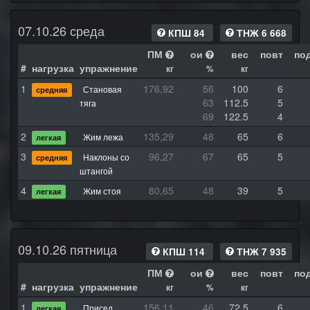
07.10.26 среда
КПШ 84
ТНЖ 6 668
ПМ
ои
вес
повт
по
#
нагрузка
упражнение
кг
%
кг
1
176,92
56
100
6
Становая
средняя
63
112.5
5
тяга
69
122.5
4
2
135,29
48
65
6
Жим лежа
легкая
3
96,27
67
65
5
Наклоны со
средняя
штангой
4
80,65
48
39
5
Жим стоя
легкая
09.10.26 пятница
КПШ 114
ТНЖ 7 935
ПМ
ои
вес
повт
по
#
нагрузка
упражнение
кг
%
кг
1
156,11
46
72.5
6
Присед
легкая