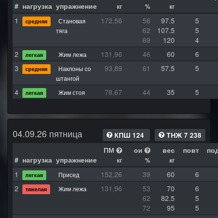
#
нагрузка
упражнение
кг
%
кг
1
172,56
56
97.5
5
Становая
средняя
62
107.5
5
тяга
69
120
4
2
131,96
46
60
6
Жим лежа
легкая
3
93,89
61
57.5
5
Наклоны со
средняя
штангой
4
78,67
44
35
5
Жим стоя
легкая
04.09.26 пятница
КПШ 124
ТНЖ 7 238
ПМ
ои
вес
повт
по
#
нагрузка
упражнение
кг
%
кг
1
152,26
39
60
6
Присед
легкая
2
131,96
53
70
6
Жим лежа
тяжелая
62
82.5
5
72
95
5