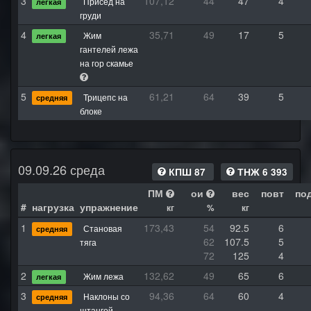
3
107,12
44
47
4
Присед на
легкая
груди
4
35,71
49
17
5
Жим
легкая
гантелей лежа
на гор скамье
5
61,21
64
39
5
Трицепс на
средняя
блоке
09.09.26 среда
КПШ 87
ТНЖ 6 393
ПМ
ои
вес
повт
по
#
нагрузка
упражнение
кг
%
кг
1
173,43
54
92.5
6
Становая
средняя
62
107.5
5
тяга
72
125
4
2
132,62
49
65
6
Жим лежа
легкая
3
94,36
64
60
4
Наклоны со
средняя
штангой