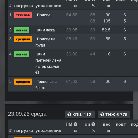
#
нагрузка
упражнение
кг
%
кг
1
154,56
58
90
6
Присед
тяжелая
68
105
5
2
133,95
39
52.5
6
Жим лежа
легкая
3
108,19
50
55
5
Присед на
средняя
груди
4
36,06
44
16
6
Жим
легкая
гантелей лежа
на гор скамье
5
61,82
58
36
6
Трицепс на
средняя
блоке
23.09.26 среда
КПШ 112
ТНЖ 6 775
ПМ
ои
вес
повт
по
#
нагрузка
упражнение
кг
%
кг