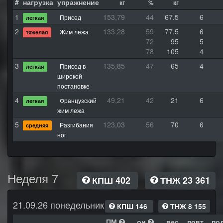
#
нагрузка
упражнение
кг
%
кг
1
153,79
44
67.5
6
Присед
легкая
2
133,28
59
77.5
6
Жим лежа
тяжелая
72
95
5
78
105
4
3
135,85
47
65
4
Присед в
легкая
широкой
постановке
4
49,21
42
21
6
Французский
легкая
жим лежа
5
123,03
56
70
6
Разгибания
средняя
ног
Неделя 7
КПШ 402
ТНЖ 23 361
21.09.26 понедельник
КПШ 146
ТНЖ 8 155
ПМ
ои
вес
повт
по