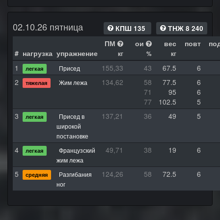
02.10.26 пятница
КПШ 135
ТНЖ 8 240
ПМ
ои
вес
повт
по
#
нагрузка
упражнение
кг
%
кг
1
155,33
43
67.5
6
Присед
легкая
2
134,62
58
77.5
6
Жим лежа
тяжелая
71
95
6
77
102.5
5
3
137,21
36
49
5
Присед в
легкая
широкой
постановке
4
49,71
38
19
6
Французский
легкая
жим лежа
5
124,26
58
72.5
6
Разгибания
средняя
ног