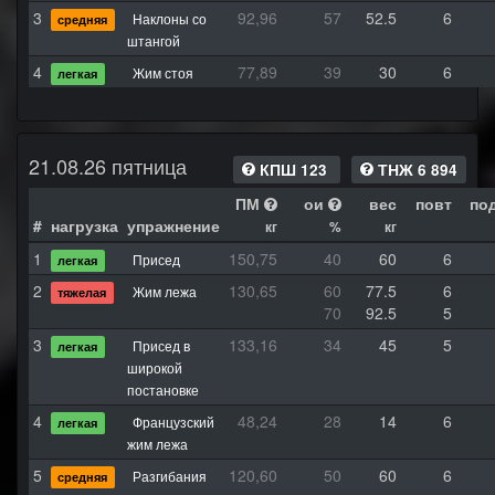
3
92,96
57
52.5
6
Наклоны со
средняя
штангой
4
77,89
39
30
6
Жим стоя
легкая
21.08.26 пятница
КПШ 123
ТНЖ 6 894
ПМ
ои
вес
повт
по
#
нагрузка
упражнение
кг
%
кг
1
150,75
40
60
6
Присед
легкая
2
130,65
60
77.5
6
Жим лежа
тяжелая
70
92.5
5
3
133,16
34
45
5
Присед в
легкая
широкой
постановке
4
48,24
28
14
6
Французский
легкая
жим лежа
5
120,60
50
60
6
Разгибания
средняя