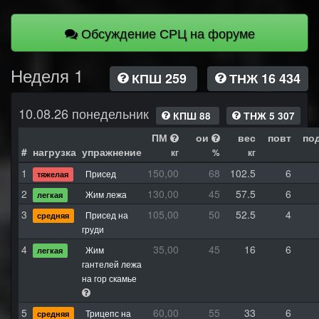
Обсуждение СРЦ на форуме
Неделя 1
КПШ 259
ТНЖ 16 434
10.08.26 понедельник
КПШ 88
ТНЖ 5 307
ПМ
ои
вес
повт
по
#
нагрузка
упражнение
кг
%
кг
1
150,00
68
102.5
6
Присед
тяжелая
2
130,00
45
57.5
6
Жим лежа
легкая
3
105,00
50
52.5
4
Присед на
средняя
груди
4
35,00
45
16
6
Жим
легкая
гантелей лежа
на гор скамье
5
60,00
55
33
6
Трицепс на
средняя