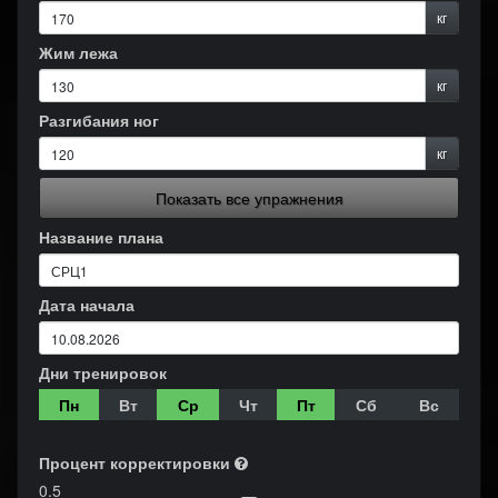
кг
Жим лежа
кг
Разгибания ног
кг
Показать все упражнения
Название плана
Дата начала
Дни тренировок
Пн
Вт
Ср
Чт
Пт
Сб
Вс
Процент корректировки
0.5