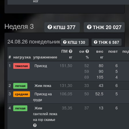
ног
Неделя 3
КПШ 377
ТНЖ 20 027
24.08.26 понедельник
КПШ 130
ТНЖ 6 587
ПМ
ои
вес
повт
по
#
нагрузка
упражнение
кг
%
кг
1
151,50
52
80
6
Присед
тяжелая
59
90
5
69
105
4
2
131,30
33
43
6
Жим лежа
легкая
3
106,05
50
52.5
5
Присед на
средняя
груди
4
35,35
37
13
6
Жим
легкая
гантелей лежа
на гор скамье