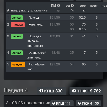
ПМ
ои
вес
повт
по
#
нагрузка
упражнение
кг
%
кг
1
151,50
35
52.5
6
Присед
легкая
2
131,30
53
70
6
Жим лежа
тяжелая
66
87.5
6
3
133,83
31
41
6
Присед в
легкая
широкой
постановке
4
48,48
35
17
5
Французский
легкая
жим лежа
5
121,20
54
65
6
Разгибания
средняя
ног
Неделя 4
КПШ 330
ТНЖ 19 782
31.08.26 понедельник
КПШ 111
ТНЖ 6 135