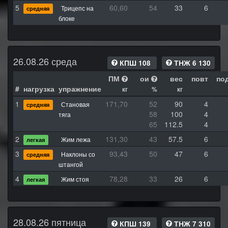
5
60,60
54
33
6
Трицепс на
средняя
блоке
26.08.26 среда
КПШ 108
ТНЖ 6 130
ПМ
ои
вес
повт
по
#
нагрузка
упражнение
кг
%
кг
1
171,70
52
90
4
Становая
средняя
58
100
4
тяга
65
112.5
4
2
131,30
43
57.5
6
Жим лежа
легкая
3
93,43
50
47
6
Наклоны со
средняя
штангой
4
78,28
33
26
6
Жим стоя
легкая
28.08.26 пятница
КПШ 139
ТНЖ 7 310