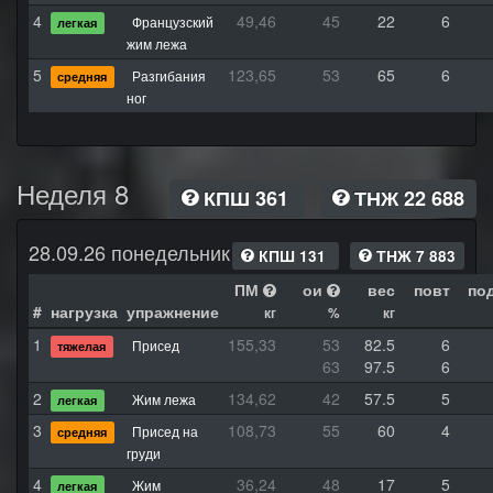
4
49,46
45
22
6
Французский
легкая
жим лежа
5
123,65
53
65
6
Разгибания
средняя
ног
Неделя 8
КПШ 361
ТНЖ 22 688
28.09.26 понедельник
КПШ 131
ТНЖ 7 883
ПМ
ои
вес
повт
по
#
нагрузка
упражнение
кг
%
кг
1
155,33
53
82.5
6
Присед
тяжелая
63
97.5
6
2
134,62
42
57.5
5
Жим лежа
легкая
3
108,73
55
60
4
Присед на
средняя
груди
4
36,24
48
17
5
Жим
легкая