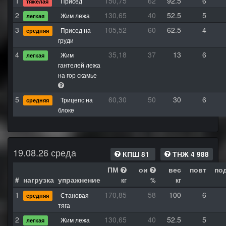
1
150,75
62
92.5
6
Присед
тяжелая
2
130,65
40
52.5
5
Жим лежа
легкая
3
105,52
60
62.5
4
Присед на
средняя
груди
4
35,18
37
13
6
Жим
легкая
гантелей лежа
на гор скамье
5
60,30
50
30
6
Трицепс на
средняя
блоке
19.08.26 среда
КПШ 81
ТНЖ 4 988
ПМ
ои
вес
повт
по
#
нагрузка
упражнение
кг
%
кг
1
170,85
58
100
6
Становая
средняя
тяга
2
130,65
40
52.5
5
Жим лежа
легкая