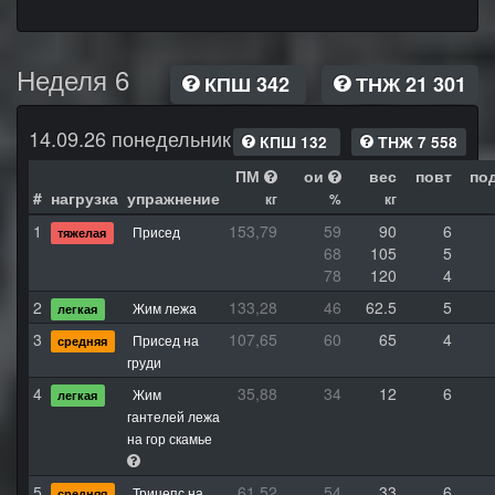
Неделя 6
КПШ 342
ТНЖ 21 301
14.09.26 понедельник
КПШ 132
ТНЖ 7 558
ПМ
ои
вес
повт
по
#
нагрузка
упражнение
кг
%
кг
1
153,79
59
90
6
Присед
тяжелая
68
105
5
78
120
4
2
133,28
46
62.5
5
Жим лежа
легкая
3
107,65
60
65
4
Присед на
средняя
груди
4
35,88
34
12
6
Жим
легкая
гантелей лежа
на гор скамье
5
61,52
54
33
6
Трицепс на
средняя