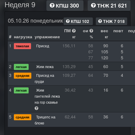
Неделя 9
КПШ 300
ТНЖ 21 621
05.10.26 понедельник
КПШ 102
ТНЖ 7 018
ПМ
ои
вес
повт
по
#
нагрузка
упражнение
кг
%
кг
1
156,11
58
90
6
Присед
тяжелая
67
105
5
77
120
5
2
135,29
45
60
5
Жим лежа
легкая
3
109,27
64
70
4
Присед на
средняя
груди
4
36,42
43
16
6
Жим
легкая
гантелей лежа
на гор скамье
5
62,44
58
36
6
Трицепс на
средняя
блоке