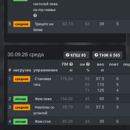
гантелей лежа
на гор скамье
5
62,13
63
39
5
Трицепс на
средняя
блоке
30.09.26 среда
КПШ 95
ТНЖ 6 565
ПМ
ои
вес
повт
по
#
нагрузка
упражнение
кг
%
кг
1
176,04
55
97.5
6
Становая
средняя
63
110
5
тяга
71
125
4
2
134,62
45
60
6
Жим лежа
легкая
3
95,79
59
57.5
5
Наклоны со
средняя
штангой
4
80,25
43
35
6
Жим стоя
легкая