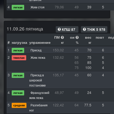
4
79,06
49
39
5
Жим стоя
легкая
11.09.26 пятница
КПШ 87
ТНЖ 5 978
ПМ
ои
вес
повт
по
#
нагрузка
упражнение
кг
%
кг
1
153,02
45
70
6
Присед
легкая
2
132,62
56
75
6
Жим лежа
тяжелая
65
85
5
75
100
4
3
135,17
45
60
4
Присед в
легкая
широкой
постановке
4
48,97
49
24
5
Французский
легкая
жим лежа
5
122,42
64
77.5
5
Разгибания
средняя
ног