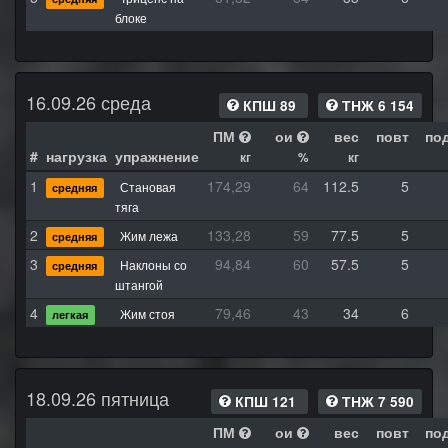
блоке
16.09.26 среда
КПШ 89
ТНЖ 6 154
ПМ
ои
вес
повт
по
#
нагрузка
упражнение
кг
%
кг
1
174,29
64
112.5
5
Становая
средняя
тяга
2
133,28
59
77.5
5
Жим лежа
средняя
3
94,84
60
57.5
5
Наклоны со
средняя
штангой
4
79,46
43
34
6
Жим стоя
легкая
18.09.26 пятница
КПШ 121
ТНЖ 7 590
ПМ
ои
вес
повт
по