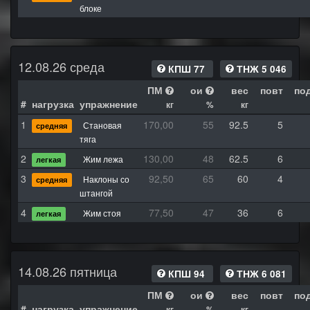
блоке
12.08.26 среда
КПШ 77
ТНЖ 5 046
ПМ
ои
вес
повт
по
#
нагрузка
упражнение
кг
%
кг
1
170,00
55
92.5
5
Становая
средняя
тяга
2
130,00
48
62.5
6
Жим лежа
легкая
3
92,50
65
60
4
Наклоны со
средняя
штангой
4
77,50
47
36
6
Жим стоя
легкая
14.08.26 пятница
КПШ 94
ТНЖ 6 081
ПМ
ои
вес
повт
по
#
нагрузка
упражнение
кг
%
кг