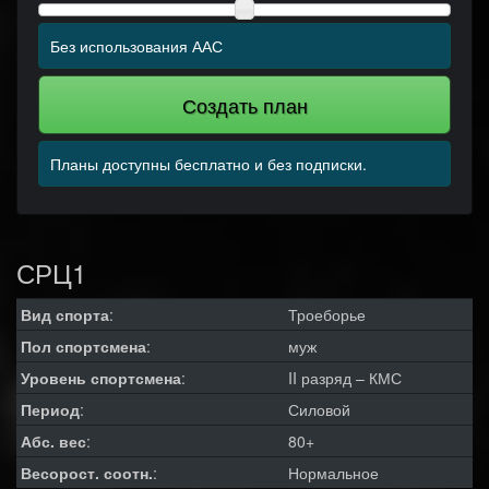
Без использования ААС
Создать план
Планы доступны бесплатно и без подписки.
СРЦ1
Вид спорта
:
Троеборье
Пол спортсмена
:
муж
Уровень спортсмена
:
II разряд – КМС
Период
:
Силовой
Абс. вес
:
80+
Весорост. соотн.
:
Нормальное