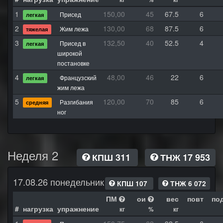
1
150,00
45
67.5
6
Присед
легкая
2
130,00
68
87.5
6
Жим лежа
тяжелая
3
132,50
40
52.5
4
Присед в
легкая
широкой
постановке
4
48,00
46
22
6
Французский
легкая
жим лежа
5
120,00
70
85
6
Разгибания
средняя
ног
Неделя 2
КПШ 311
ТНЖ 17 953
17.08.26 понедельник
КПШ 107
ТНЖ 6 072
ПМ
ои
вес
повт
по
#
нагрузка
упражнение
кг
%
кг