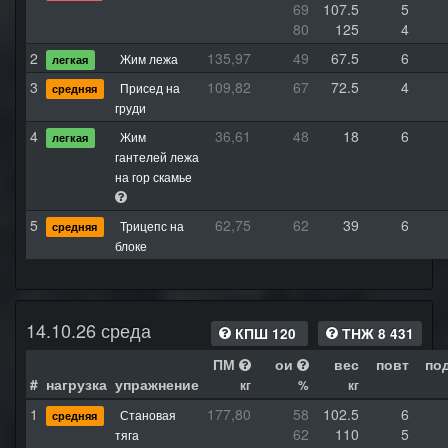
69
107.5
5
80
125
4
2
135,97
49
67.5
6
Жим лежа
легкая
3
109,82
67
72.5
4
Присед на
средняя
груди
4
36,61
48
18
6
Жим
легкая
гантелей лежа
на гор скамье
5
62,75
62
39
6
Трицепс на
средняя
блоке
14.10.26 среда
КПШ 120
ТНЖ 8 431
ПМ
ои
вес
повт
по
#
нагрузка
упражнение
кг
%
кг
1
177,80
58
102.5
6
Становая
средняя
62
110
5
тяга