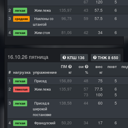
67
120
5
2
135,97
43
57.5
6
Жим лежа
легкая
3
96,75
59
57.5
6
Наклоны со
средняя
штангой
4
81,06
42
34
6
Жим стоя
легкая
16.10.26 пятница
КПШ 136
ТНЖ 8 650
ПМ
ои
вес
повт
по
#
нагрузка
упражнение
кг
%
кг
1
156,89
48
75
5
Присед
легкая
2
135,97
57
77.5
6
Жим лежа
тяжелая
73
100
5
3
138,58
44
60
5
Присед в
легкая
широкой
постановке
4
50,20
34
17
6
Французский
легкая