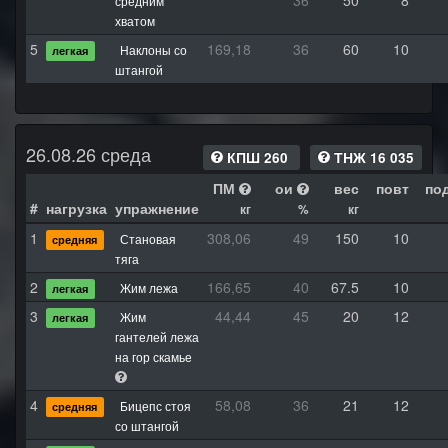
36
50
8
средним
хватом
5
169,18
36
60
10
Наклоны со
легкая
штангой
26.08.26 среда
КПШ 260
ТНЖ 16 035
ПМ
ои
вес
повт
по
#
нагрузка
упражнение
кг
%
кг
1
308,06
49
150
10
Становая
средняя
тяга
2
166,65
40
67.5
10
Жим лежа
легкая
3
44,44
45
20
12
Жим
легкая
гантелей лежа
на гор скамье
4
58,08
36
21
12
Бицепс стоя
средняя
со штангой