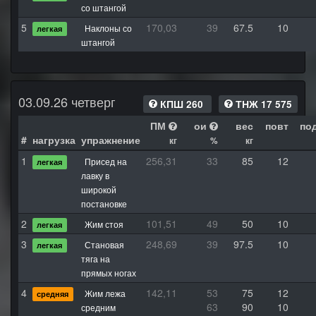
со штангой
5
170,03
39
67.5
10
Наклоны со
легкая
штангой
03.09.26 четверг
КПШ 260
ТНЖ 17 575
ПМ
ои
вес
повт
по
#
нагрузка
упражнение
кг
%
кг
1
256,31
33
85
12
Присед на
легкая
лавку в
широкой
постановке
2
101,51
49
50
10
Жим стоя
легкая
3
248,69
39
97.5
10
Становая
легкая
тяга на
прямых ногах
4
142,11
53
75
12
Жим лежа
средняя
63
90
10
средним