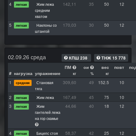
4
142,11
35
50
12
Жим лежа
легкая
средним
хватом
5
170,03
30
50
12
Наклоны со
легкая
штангой
02.09.26 среда
КПШ 238
ТНЖ 15 778
ПМ
ои
вес
повт
по
#
нагрузка
упражнение
кг
%
кг
1
309,60
49
152.5
10
Становая
средняя
тяга
2
167,49
45
75
10
Жим лежа
легкая
3
44,66
40
18
12
Жим
легкая
гантелей лежа
на гор скамье
4
58,37
42
25
12
Бицепс стоя
легкая