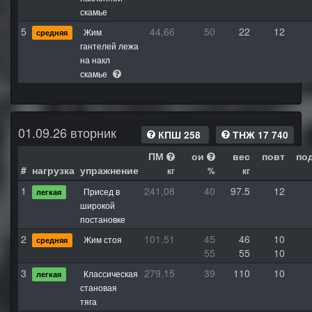
скамье
5
44,66
50
22
12
Жим
средняя
гантелей лежа
на накл
скамье
01.09.26 вторник
КПШ 258
ТНЖ 17 740
ПМ
ои
вес
повт
по
#
нагрузка
упражнение
кг
%
кг
1
241,08
40
97.5
12
Присед в
легкая
широкой
постановке
2
101,51
45
46
10
Жим стоя
средняя
55
55
10
3
279,15
39
110
10
Классическая
легкая
становая
тяга