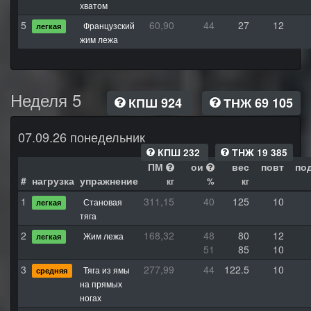
хватом
5
60,90
44
27
12
Французский
легкая
жим лежа
Неделя 5
КПШ 924
ТНЖ 69 105
07.09.26 понедельник
КПШ 232
ТНЖ 19 385
ПМ
ои
вес
повт
по
#
нагрузка
упражнение
кг
%
кг
1
311,15
40
125
10
Становая
легкая
тяга
2
168,32
48
80
12
Жим лежа
легкая
51
85
10
3
277,99
44
122.5
10
Тяга из ямы
средняя
на прямых
ногах