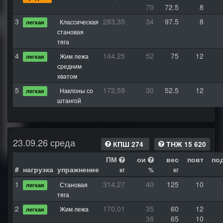
70
72.5
8
3
283,35
34
97.5
8
Классическая
легкая
становая
тяга
4
144,25
52
75
12
Жим лежа
легкая
средним
хватом
5
172,59
30
52.5
12
Наклоны со
легкая
штангой
23.09.26 среда
КПШ 274
ТНЖ 15 620
ПМ
ои
вес
повт
по
#
нагрузка
упражнение
кг
%
кг
1
314,27
40
125
10
Становая
легкая
тяга
2
170,01
35
60
12
Жим лежа
легкая
38
65
10