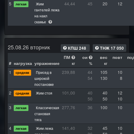
5
44,44
45
20
12
Жим
легкая
гантелей лежа
на накл
скамье
25.08.26 вторник
КПШ 248
ТНЖ 17 050
ПМ
ои
вес
повт
по
#
нагрузка
упражнение
кг
%
кг
1
239,88
44
105
10
Присед в
средняя
54
130
8
широкой
постановке
2
101,00
40
40
12
Жим стоя
средняя
50
50
10
3
277,76
36
100
10
Классическая
легкая
становая
тяга
4
141,40
32
45
10
Жим лежа
легкая