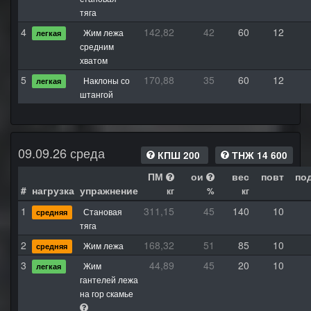
тяга
4
142,82
42
60
12
Жим лежа
легкая
средним
хватом
5
170,88
35
60
12
Наклоны со
легкая
штангой
09.09.26 среда
КПШ 200
ТНЖ 14 600
ПМ
ои
вес
повт
по
#
нагрузка
упражнение
кг
%
кг
1
311,15
45
140
10
Становая
средняя
тяга
2
168,32
51
85
10
Жим лежа
средняя
3
44,89
45
20
10
Жим
легкая
гантелей лежа
на гор скамье