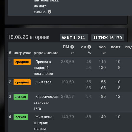
на накл
скамье
18.08.26 вторник
КПШ 214
ТНЖ 16 170
ПМ
ои
вес
повт
по
#
нагрузка
упражнение
кг
%
кг
1
238,69
48
115
10
Присед в
средняя
54
130
8
широкой
постановке
2
100,50
55
55
10
Жим стоя
средняя
65
65
8
3
276,37
34
95
12
Классическая
легкая
становая
тяга
4
140,70
35
49
10
Жим лежа
легкая
средним
хватом