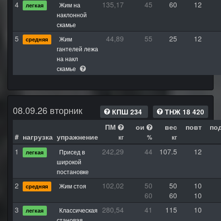
4
135,17
45
60
12
Жим на
легкая
наклонной
скамье
5
44,89
55
25
12
Жим
средняя
гантелей лежа
на накл
скамье
08.09.26 вторник
КПШ 234
ТНЖ 18 420
ПМ
ои
вес
повт
по
#
нагрузка
упражнение
кг
%
кг
1
242,29
44
107.5
12
Присед в
легкая
широкой
постановке
2
102,02
50
50
10
Жим стоя
средняя
60
60
10
3
280,54
41
115
10
Классическая
легкая
становая