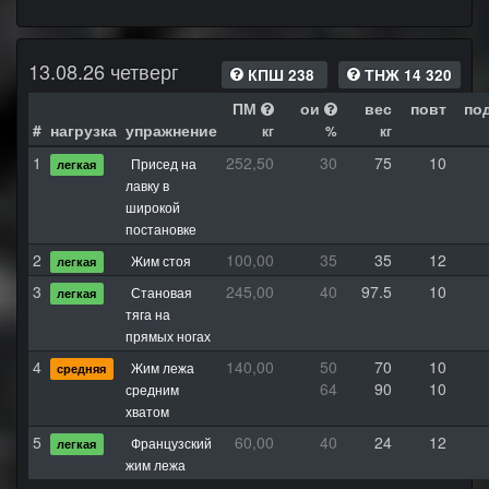
13.08.26 четверг
КПШ 238
ТНЖ 14 320
ПМ
ои
вес
повт
по
#
нагрузка
упражнение
кг
%
кг
1
252,50
30
75
10
Присед на
легкая
лавку в
широкой
постановке
2
100,00
35
35
12
Жим стоя
легкая
3
245,00
40
97.5
10
Становая
легкая
тяга на
прямых ногах
4
140,00
50
70
10
Жим лежа
средняя
64
90
10
средним
хватом
5
60,00
40
24
12
Французский
легкая
жим лежа