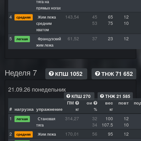
тяга на
прямых ногах
4
143,54
45
65
12
Жим лежа
средняя
53
75
10
средним
хватом
5
61,52
37
23
12
Французский
легкая
жим лежа
Неделя 7
КПШ 1052
ТНЖ 71 652
21.09.26 понедельник
КПШ 270
ТНЖ 21 585
ПМ
ои
вес
повт
по
#
нагрузка
упражнение
кг
%
кг
1
314,27
32
100
12
Становая
легкая
34
107.5
10
тяга
2
170,01
56
95
12
Жим лежа
средняя