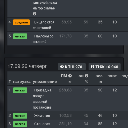
гантелей лежа
на гор скамье
4
58,95
59
35
10
Бицепс стоя
средняя
со штангой
5
171,73
35
60
10
Наклоны со
легкая
штангой
17.09.26 четверг
КПШ 270
ТНЖ 16 940
ПМ
ои
вес
повт
по
#
нагрузка
упражнение
кг
%
кг
1
258,88
35
90
12
Присед на
легкая
лавку в
широкой
постановке
2
102,53
45
46
10
Жим стоя
легкая
3
251,19
34
85
12
Становая
легкая