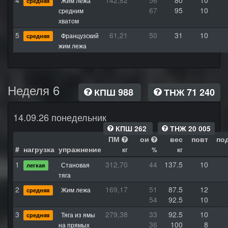
4
142,82
56
80
10
Жим лежа
средняя
67
95
10
средним
хватом
5
61,21
50
31
10
Французский
средняя
жим лежа
Неделя 6
КПШ 988
ТНЖ 71 240
14.09.26 понедельник
КПШ 262
ТНЖ 20 005
ПМ
ои
вес
повт
по
#
нагрузка
упражнение
кг
%
кг
1
312,70
44
137.5
10
Становая
легкая
тяга
2
169,17
51
87.5
12
Жим лежа
средняя
54
92.5
10
3
279,38
33
92.5
10
Тяга из ямы
средняя
36
100
8
на прямых