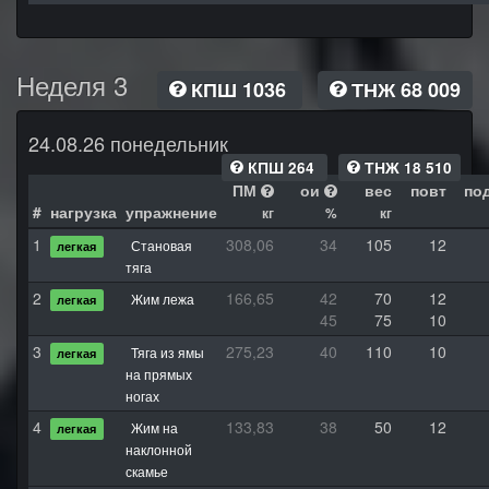
Неделя 3
КПШ 1036
ТНЖ 68 009
24.08.26 понедельник
КПШ 264
ТНЖ 18 510
ПМ
ои
вес
повт
по
#
нагрузка
упражнение
кг
%
кг
1
308,06
34
105
12
Становая
легкая
тяга
2
166,65
42
70
12
Жим лежа
легкая
45
75
10
3
275,23
40
110
10
Тяга из ямы
легкая
на прямых
ногах
4
133,83
38
50
12
Жим на
легкая
наклонной
скамье