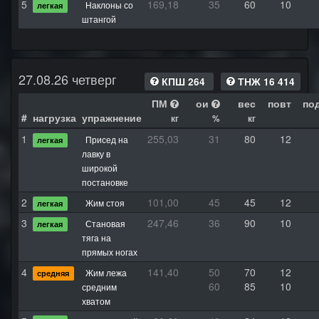
5
169,18
35
60
10
Наклоны со
легкая
штангой
27.08.26 четверг
КПШ 264
ТНЖ 16 414
ПМ
ои
вес
повт
по
#
нагрузка
упражнение
кг
%
кг
1
255,03
31
80
12
Присед на
легкая
лавку в
широкой
постановке
2
101,00
45
45
12
Жим стоя
легкая
3
247,46
36
90
10
Становая
легкая
тяга на
прямых ногах
4
141,40
50
70
12
Жим лежа
средняя
60
85
10
средним
хватом