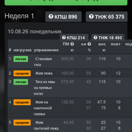
Неделя 1
КПШ 896
ТНЖ 65 375
10.08.26 понедельник
КПШ 214
ТНЖ 18 493
ПМ
ои
вес
повт
по
#
нагрузка
упражнение
кг
%
кг
1
305,00
36
110
10
Становая
легкая
тяга
2
165,00
55
90
12
Жим лежа
средняя
3
272,50
42
115
10
Тяга из ямы
легкая
на прямых
ногах
4
132,50
50
67.5
10
Жим на
средняя
57
75
8
наклонной
скамье
5
44,00
50
22
10
Жим
средняя
62
27
8
гантелей лежа