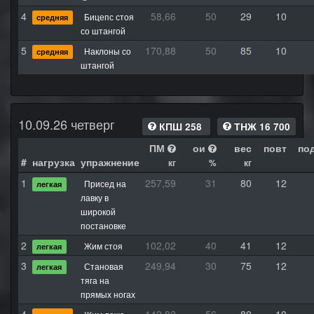
4
58,66
50
29
10
Бицепс стоя
средняя
со штангой
5
170,88
50
85
10
Наклоны со
средняя
штангой
10.09.26 четверг
КПШ 258
ТНЖ 16 700
ПМ
ои
вес
повт
по
#
нагрузка
упражнение
кг
%
кг
1
257,59
31
80
12
Присед на
легкая
лавку в
широкой
постановке
2
102,02
40
41
12
Жим стоя
легкая
3
249,94
30
75
12
Становая
легкая
тяга на
прямых ногах