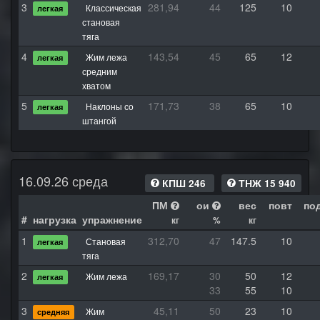
3
281,94
44
125
10
Классическая
легкая
становая
тяга
4
143,54
45
65
12
Жим лежа
легкая
средним
хватом
5
171,73
38
65
10
Наклоны со
легкая
штангой
16.09.26 среда
КПШ 246
ТНЖ 15 940
ПМ
ои
вес
повт
по
#
нагрузка
упражнение
кг
%
кг
1
312,70
47
147.5
10
Становая
легкая
тяга
2
169,17
30
50
12
Жим лежа
легкая
33
55
10
3
45,11
50
23
10
Жим
средняя