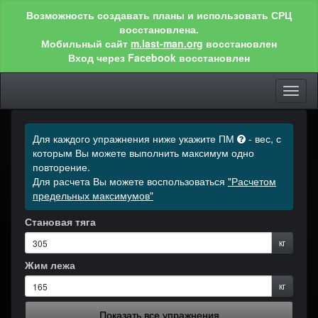
Возможность создавать планы и использовать СРЦ
восстановлена.
Мобильный сайт
m.last-man.org
восстановлен
Вход через Facebook восстановлен
Toggl
naviga
Для каждого упражнения ниже укажите ПМ
- вес, с
которым Вы можете выполнить максимум одно
повторение.
Для расчета Вы можете воспользоваться
"Расчетом
предельных максимумов"
Становая тяга
кг
Жим лежа
кг
Показать все упражнения