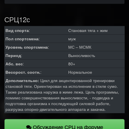
СРЦ12с
Вид спорта
:
Становая тяга + жим
Пол спортсмена
:
муж
Уровень спортсмена
:
МС – МСМК
Период
:
Выносливость
Абс. вес
:
80+
Весорост. соотн.
:
Нормальное
Дополнительно:
Цикл для акцентированной тренировки
становой тяги. Ориентирован на исполнение в стиле сумо.
Также реализована нарузка в жиме лежа. Цель программы,
помимо совершенствования выносливости, - подводка и
подготовка организма к последующей силовой работе,
разгрузка опорно-двигательного аппарата и закачка.
Обсуждение СРЦ на форуме