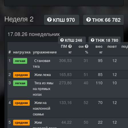
Неделя 2
КПШ 970
ТНЖ 66 782
17.08.26 понедельник
КПШ 246
ТНЖ 18 780
ПМ
ои
вес
повт
по
#
нагрузка
упражнение
кг
%
кг
1
306,53
31
95
12
Становая
легкая
тяга
2
165,83
51
85
12
Жим лежа
средняя
3
273,86
40
110
10
Тяга из ямы
легкая
на прямых
ногах
4
133,16
52
70
12
Жим на
средняя
наклонной
скамье
5
44,22
50
22
12
Жим
средняя
гантелей лежа