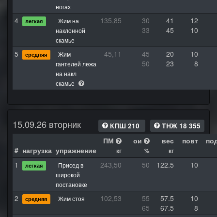
ногах
4
135,85
30
41
12
Жим на
легкая
33
45
10
наклонной
скамье
5
45,11
45
20
10
Жим
средняя
50
23
8
гантелей лежа
на накл
скамье
15.09.26 вторник
КПШ 210
ТНЖ 18 355
ПМ
ои
вес
повт
по
#
нагрузка
упражнение
кг
%
кг
1
243,50
50
122.5
10
Присед в
легкая
широкой
постановке
2
102,53
55
57.5
10
Жим стоя
средняя
65
67.5
8