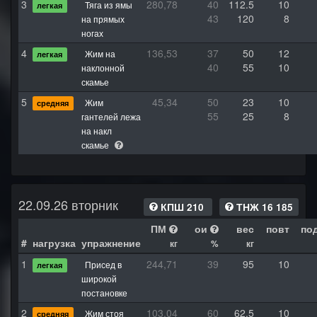
3
280,78
40
112.5
10
Тяга из ямы
легкая
43
120
8
на прямых
ногах
4
136,53
37
50
12
Жим на
легкая
40
55
10
наклонной
скамье
5
45,34
50
23
10
Жим
средняя
55
25
8
гантелей лежа
на накл
скамье
22.09.26 вторник
КПШ 210
ТНЖ 16 185
ПМ
ои
вес
повт
по
#
нагрузка
упражнение
кг
%
кг
1
244,71
39
95
10
Присед в
легкая
широкой
постановке
2
103,04
60
62.5
10
Жим стоя
средняя