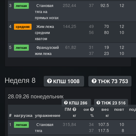
3
252,44
37
92.5
12
Становая
легкая
тяга на
прямых ногах
4
144,25
49
70
12
Жим лежа
средняя
56
80
10
средним
хватом
5
61,82
31
19
12
Французский
легкая
37
23
10
жим лежа
Неделя 8
КПШ 1008
ТНЖ 73 753
28.09.26 понедельник
КПШ 286
ТНЖ 23 516
ПМ
ои
вес
повт
по
#
нагрузка
упражнение
кг
%
кг
1
315,84
34
107.5
10
Становая
легкая
37
117.5
8
тяга