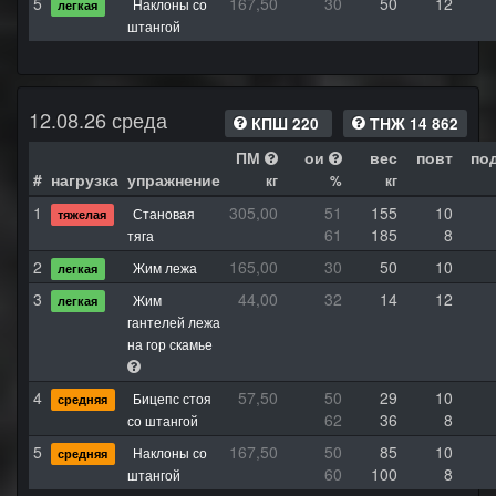
5
167,50
30
50
12
Наклоны со
легкая
штангой
12.08.26 среда
КПШ 220
ТНЖ 14 862
ПМ
ои
вес
повт
по
#
нагрузка
упражнение
кг
%
кг
1
305,00
51
155
10
Становая
тяжелая
61
185
8
тяга
2
165,00
30
50
10
Жим лежа
легкая
3
44,00
32
14
12
Жим
легкая
гантелей лежа
на гор скамье
4
57,50
50
29
10
Бицепс стоя
средняя
62
36
8
со штангой
5
167,50
50
85
10
Наклоны со
средняя
60
100
8
штангой