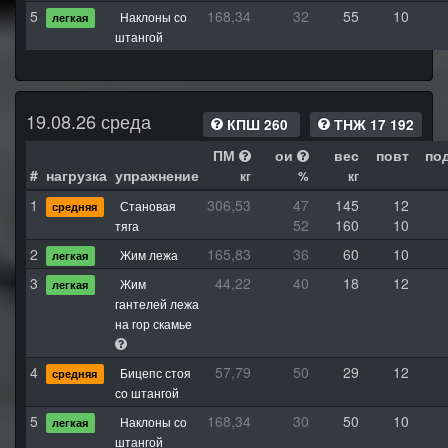
5
168,34
32
55
10
Наклоны со
легкая
штангой
19.08.26 среда
КПШ 260
ТНЖ 17 192
ПМ
ои
вес
повт
по
#
нагрузка
упражнение
кг
%
кг
1
306,53
47
145
12
Становая
средняя
52
160
10
тяга
2
165,83
36
60
10
Жим лежа
легкая
3
44,22
40
18
12
Жим
легкая
гантелей лежа
на гор скамье
4
57,79
50
29
12
Бицепс стоя
средняя
со штангой
5
168,34
30
50
10
Наклоны со
легкая
штангой