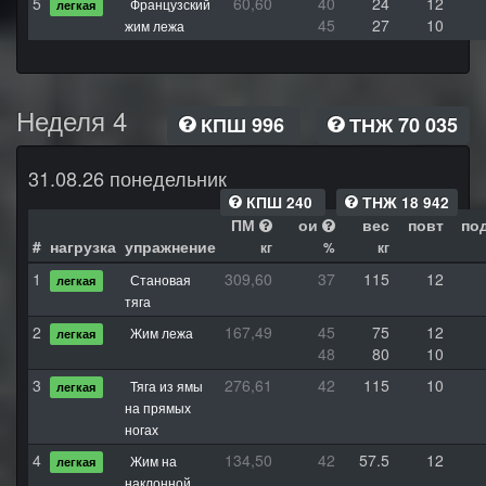
5
60,60
40
24
12
Французский
легкая
45
27
10
жим лежа
Неделя 4
КПШ 996
ТНЖ 70 035
31.08.26 понедельник
КПШ 240
ТНЖ 18 942
ПМ
ои
вес
повт
по
#
нагрузка
упражнение
кг
%
кг
1
309,60
37
115
12
Становая
легкая
тяга
2
167,49
45
75
12
Жим лежа
легкая
48
80
10
3
276,61
42
115
10
Тяга из ямы
легкая
на прямых
ногах
4
134,50
42
57.5
12
Жим на
легкая
наклонной