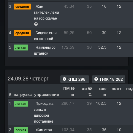
3
45,34
35
16
12
Жим
средняя
гантелей лежа
на гор скамье
4
59,25
50
30
12
Бицепс стоя
средняя
со штангой
5
172,59
30
52.5
12
Наклоны со
легкая
штангой
24.09.26 четверг
КПШ 298
ТНЖ 18 262
ПМ
ои
вес
повт
по
#
нагрузка
упражнение
кг
%
кг
1
260,17
39
102.5
12
Присед на
легкая
лавку в
широкой
постановке
2
103,04
35
36
10
Жим стоя
легкая