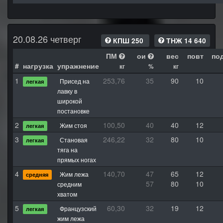
20.08.26 четверг
КПШ 250
ТНЖ 14 640
ПМ
ои
вес
повт
по
#
нагрузка
упражнение
кг
%
кг
1
253,76
35
90
10
Присед на
легкая
лавку в
широкой
постановке
2
100,50
40
40
12
Жим стоя
легкая
3
246,22
32
80
10
Становая
легкая
тяга на
прямых ногах
4
140,70
47
65
12
Жим лежа
средняя
57
80
10
средним
хватом
5
60,30
32
19
12
Французский
легкая
жим лежа