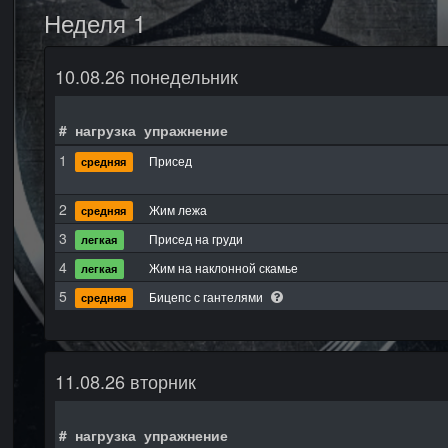
Неделя 1
10.08.26 понедельник
#
нагрузка
упражнение
1
Присед
средняя
2
Жим лежа
средняя
3
Присед на груди
легкая
4
Жим на наклонной скамье
легкая
5
Бицепс с гантелями
средняя
11.08.26 вторник
#
нагрузка
упражнение