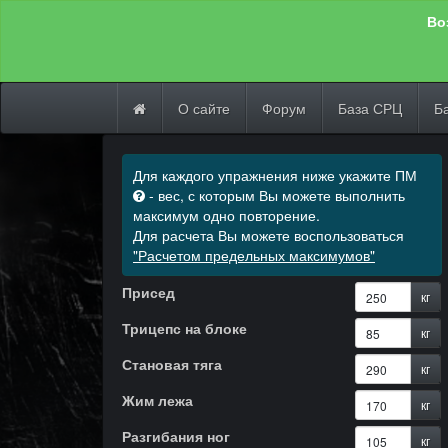
Во
О сайте
Форум
База СРЦ
Б
Для каждого упражнения ниже укажите ПМ
- вес, с которым Вы можете выполнить
максимум одно повторение.
Для расчета Вы можете воспользоваться
"Расчетом предельных максимумов"
Присед
кг
Трицепс на блоке
кг
Становая тяга
кг
Жим лежа
кг
Разгибания ног
кг