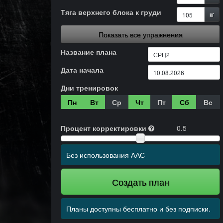
Тяга верхнего блока к груди
кг
Показать все упражнения
Название плана
Дата начала
Дни тренировок
Пн
Вт
Ср
Чт
Пт
Сб
Вс
Процент корректировки
0.5
Без использования ААС
Создать план
Планы доступны бесплатно и без подписки.