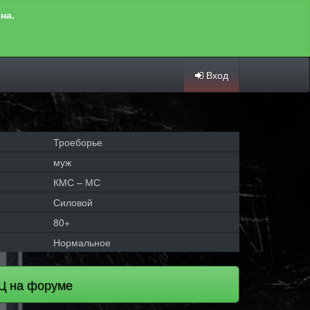
на.
Вход
Троеборье
муж
КМС – МС
Силовой
80+
Нормальное
Ц на форуме