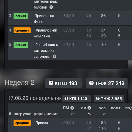
гантелей вниз
головой
3
80,00
45
36
5
Трицепс на
легкая
блоке
4
67,50
50
34
6
Французский
средняя
58
39
5
жим лежа
5
22,00
45
10
6
Разгибания с
легкая
гантелью из-
за головы
Неделя 2
КПШ 493
ТНЖ 27 248
17.08.26 понедельник
КПШ 140
ТНЖ 8 955
ПМ
ои
вес
повт
по
#
нагрузка
упражнение
кг
%
кг
1
190,95
45
85
6
Присед
средняя
57
110
6