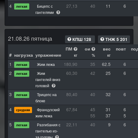
4
27,13
40
11
6
Бицепс с
легкая
гантелями
21.08.26 пятница
КПШ 128
ТНЖ 5 201
ПМ
ои
вес
повт
по
#
нагрузка
упражнение
кг
%
кг
1
180,90
35
62.5
6
Жим лежа
легкая
2
60,30
42
25
6
Жим
легкая
гантелей вниз
головой
3
80,40
40
32
6
Трицепс на
легкая
блоке
4
67,84
45
31
6
Французский
средняя
55
37
5
жим лежа
5
22,11
40
9
6
Разгибания с
легкая
гантелью из-
за головы