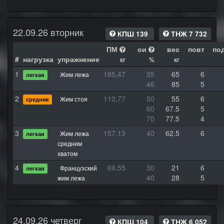
22.09.26 вторник
КПШ 139
ТНЖ 7 732
ПМ
ои
вес
повт
по
#
нагрузка
упражнение
кг
%
кг
1
185,47
35
65
6
Жим лежа
легкая
46
85
5
2
110,77
50
55
6
Жим стоя
средняя
60
67.5
5
70
77.5
4
3
157,13
40
62.5
6
Жим лежа
легкая
средним
хватом
4
69,55
30
21
6
Французский
легкая
40
28
5
жим лежа
24.09.26 четверг
КПШ 104
ТНЖ 6 052