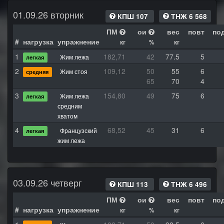
01.09.26 вторник
КПШ 107
ТНЖ 6 568
ПМ
ои
вес
повт
по
#
нагрузка
упражнение
кг
%
кг
1
182,71
42
77.5
5
Жим лежа
легкая
2
109,12
50
55
6
Жим стоя
средняя
65
70
4
3
154,80
49
75
6
Жим лежа
легкая
средним
хватом
4
68,52
45
31
6
Французский
легкая
жим лежа
03.09.26 четверг
КПШ 113
ТНЖ 6 496
ПМ
ои
вес
повт
по
#
нагрузка
упражнение
кг
%
кг