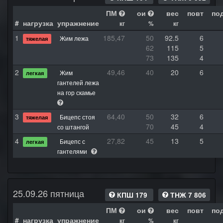
ПМ
ои
вес
повт
по
#
нагрузка
упражнение
кг
%
кг
1
185,47
50
92.5
6
Жим лежа
тяжелая
62
115
5
73
135
4
2
49,46
40
20
6
Жим
легкая
гантелей лежа
на гор скамье
3
64,40
50
32
6
Бицепс стоя
тяжелая
70
45
4
со штангой
4
27,82
45
13
5
Бицепс с
легкая
гантелями
25.09.26 пятница
КПШ 179
ТНЖ 7 806
ПМ
ои
вес
повт
по
#
нагрузка
упражнение
кг
%
кг