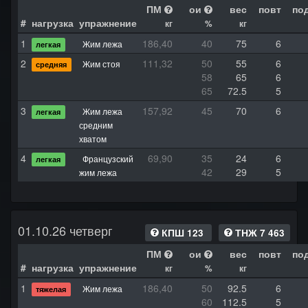
ПМ
ои
вес
повт
по
#
нагрузка
упражнение
кг
%
кг
1
186,40
40
75
6
Жим лежа
легкая
2
111,32
50
55
6
Жим стоя
средняя
58
65
6
65
72.5
5
3
157,92
45
70
6
Жим лежа
легкая
средним
хватом
4
69,90
35
24
6
Французский
легкая
42
29
5
жим лежа
01.10.26 четверг
КПШ 123
ТНЖ 7 463
ПМ
ои
вес
повт
по
#
нагрузка
упражнение
кг
%
кг
1
186,40
50
92.5
6
Жим лежа
тяжелая
60
112.5
5