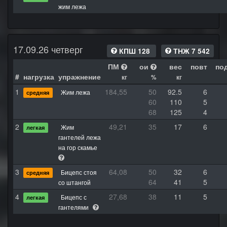
жим лежа
17.09.26 четверг
КПШ 128
ТНЖ 7 542
ПМ
ои
вес
повт
по
#
нагрузка
упражнение
кг
%
кг
1
184,55
50
92.5
6
Жим лежа
средняя
60
110
5
68
125
4
2
49,21
35
17
6
Жим
легкая
гантелей лежа
на гор скамье
3
64,08
50
32
6
Бицепс стоя
средняя
64
41
5
со штангой
4
27,68
38
11
5
Бицепс с
легкая
гантелями