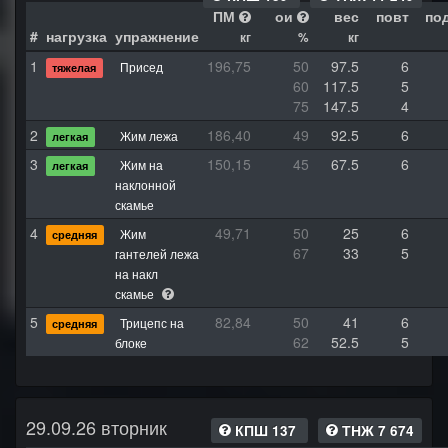
ПМ
ои
вес
повт
по
#
нагрузка
упражнение
кг
%
кг
1
196,75
50
97.5
6
Присед
тяжелая
60
117.5
5
75
147.5
4
2
186,40
49
92.5
6
Жим лежа
легкая
3
150,15
45
67.5
6
Жим на
легкая
наклонной
скамье
4
49,71
50
25
6
Жим
средняя
67
33
5
гантелей лежа
на накл
скамье
5
82,84
50
41
6
Трицепс на
средняя
62
52.5
5
блоке
29.09.26 вторник
КПШ 137
ТНЖ 7 674