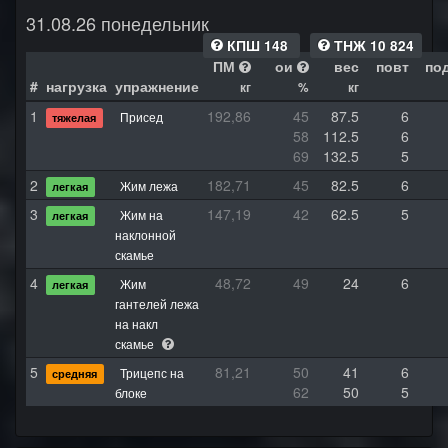
31.08.26 понедельник
КПШ 148
ТНЖ 10 824
ПМ
ои
вес
повт
по
#
нагрузка
упражнение
кг
%
кг
1
192,86
45
87.5
6
Присед
тяжелая
58
112.5
6
69
132.5
5
2
182,71
45
82.5
6
Жим лежа
легкая
3
147,19
42
62.5
5
Жим на
легкая
наклонной
скамье
4
48,72
49
24
6
Жим
легкая
гантелей лежа
на накл
скамье
5
81,21
50
41
6
Трицепс на
средняя
62
50
5
блоке