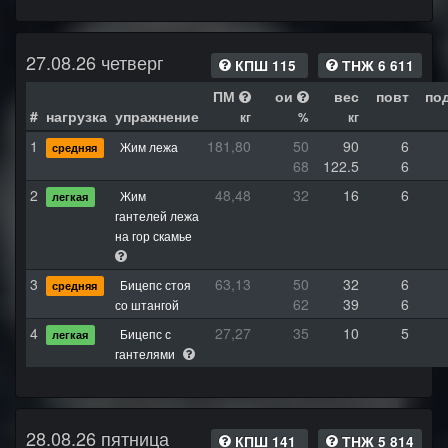
27.08.26 четверг
КПШ 115
ТНЖ 6 611
ПМ
ои
вес
повт
по
#
нагрузка
упражнение
кг
%
кг
1
181,80
50
90
6
Жим лежа
средняя
68
122.5
6
2
48,48
32
16
6
Жим
легкая
гантелей лежа
на гор скамье
3
63,13
50
32
6
Бицепс стоя
средняя
62
39
6
со штангой
4
27,27
35
10
5
Бицепс с
легкая
гантелями
28.08.26 пятница
КПШ 141
ТНЖ 5 814