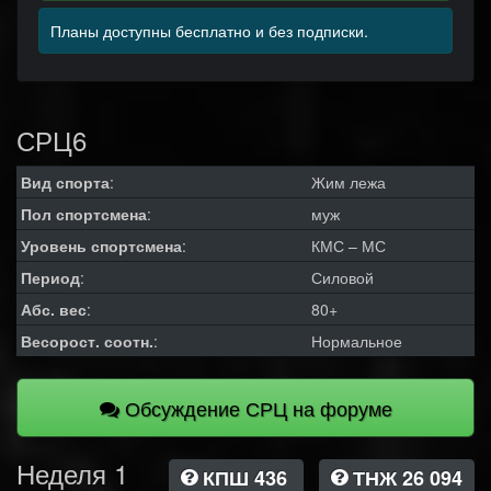
Планы доступны бесплатно и без подписки.
СРЦ6
Вид спорта
:
Жим лежа
Пол спортсмена
:
муж
Уровень спортсмена
:
КМС – МС
Период
:
Силовой
Абс. вес
:
80+
Весорост. соотн.
:
Нормальное
Обсуждение СРЦ на форуме
Неделя 1
КПШ 436
ТНЖ 26 094