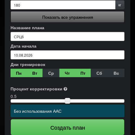
кг
Показать все упражнения
Название плана
Дата начала
Дни тренировок
Пн
Вт
Ср
Чт
Пт
Сб
Вс
Процент корректировки
0.5
Без использования ААС
Создать план