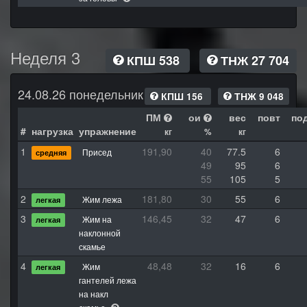
Неделя 3
КПШ 538
ТНЖ 27 704
24.08.26 понедельник
КПШ 156
ТНЖ 9 048
ПМ
ои
вес
повт
по
#
нагрузка
упражнение
кг
%
кг
1
191,90
40
77.5
6
Присед
средняя
49
95
6
55
105
5
2
181,80
30
55
6
Жим лежа
легкая
3
146,45
32
47
6
Жим на
легкая
наклонной
скамье
4
48,48
32
16
6
Жим
легкая
гантелей лежа
на накл