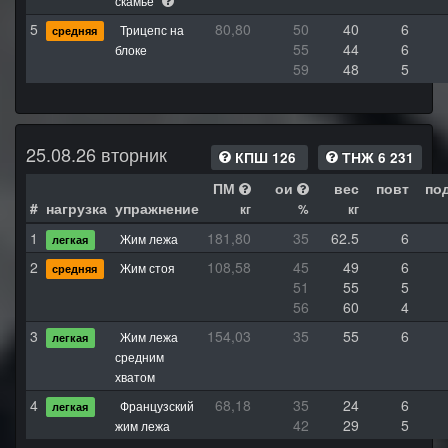
скамье
5
80,80
50
40
6
Трицепс на
средняя
55
44
6
блоке
59
48
5
25.08.26 вторник
КПШ 126
ТНЖ 6 231
ПМ
ои
вес
повт
по
#
нагрузка
упражнение
кг
%
кг
1
181,80
35
62.5
6
Жим лежа
легкая
2
108,58
45
49
6
Жим стоя
средняя
51
55
5
56
60
4
3
154,03
35
55
6
Жим лежа
легкая
средним
хватом
4
68,18
35
24
6
Французский
легкая
42
29
5
жим лежа