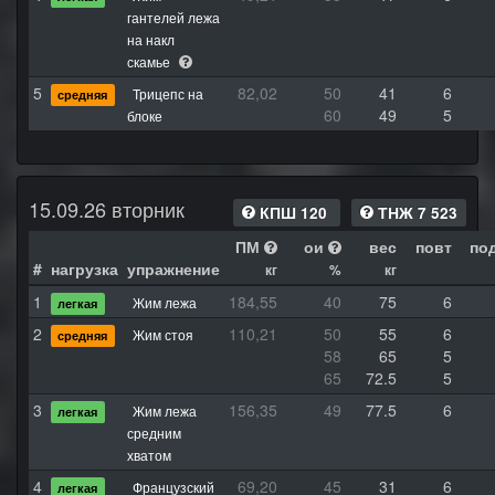
гантелей лежа
на накл
скамье
5
82,02
50
41
6
Трицепс на
средняя
60
49
5
блоке
15.09.26 вторник
КПШ 120
ТНЖ 7 523
ПМ
ои
вес
повт
по
#
нагрузка
упражнение
кг
%
кг
1
184,55
40
75
6
Жим лежа
легкая
2
110,21
50
55
6
Жим стоя
средняя
58
65
5
65
72.5
5
3
156,35
49
77.5
6
Жим лежа
легкая
средним
хватом
4
69,20
45
31
6
Французский
легкая