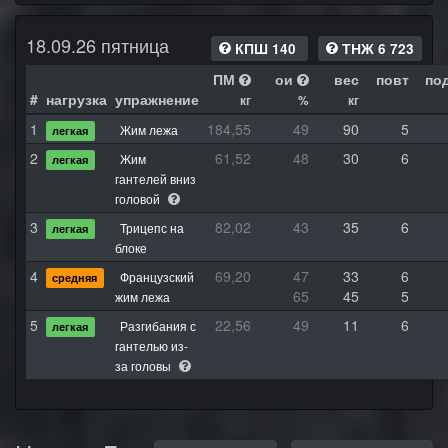
18.09.26 пятница
КПШ 140
ТНЖ 6 723
ПМ
ои
вес
повт
по
#
нагрузка
упражнение
кг
%
кг
1
184,55
49
90
5
Жим лежа
легкая
2
61,52
48
30
6
Жим
легкая
гантелей вниз
головой
3
82,02
43
35
6
Трицепс на
легкая
блоке
4
69,20
47
33
6
Французский
средняя
65
45
5
жим лежа
5
22,56
49
11
6
Разгибания с
легкая
гантелью из-
за головы