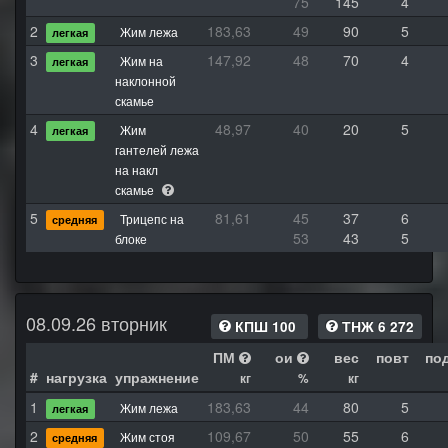
75
145
4
2
183,63
49
90
5
Жим лежа
легкая
3
147,92
48
70
4
Жим на
легкая
наклонной
скамье
4
48,97
40
20
5
Жим
легкая
гантелей лежа
на накл
скамье
5
81,61
45
37
6
Трицепс на
средняя
53
43
5
блоке
08.09.26 вторник
КПШ 100
ТНЖ 6 272
ПМ
ои
вес
повт
по
#
нагрузка
упражнение
кг
%
кг
1
183,63
44
80
5
Жим лежа
легкая
2
109,67
50
55
6
Жим стоя
средняя