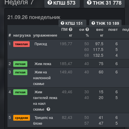
Неделя 7
КПШ 573
ТНЖ 31 778
21.09.26 понедельник
КПШ 151
ТНЖ 10 189
ПМ
ои
вес
повт
по
#
нагрузка
упражнение
кг
%
кг
1
195,77
50
97.5
6
Присед
тяжелая
60
117.5
5
68
132.5
4
2
185,47
40
75
6
Жим лежа
легкая
3
149,40
40
60
6
Жим на
легкая
наклонной
скамье
4
49,46
30
15
6
Жим
легкая
40
20
5
гантелей лежа
на накл
скамье
5
82,43
50
41
6
Трицепс на
средняя
57
47
5
блоке