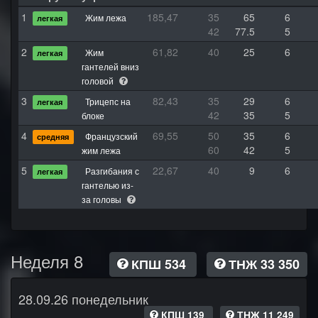
1
185,47
35
65
6
Жим лежа
легкая
42
77.5
5
2
61,82
40
25
6
Жим
легкая
гантелей вниз
головой
3
82,43
35
29
6
Трицепс на
легкая
42
35
5
блоке
4
69,55
50
35
6
Французский
средняя
60
42
5
жим лежа
5
22,67
40
9
6
Разгибания с
легкая
гантелью из-
за головы
Неделя 8
КПШ 534
ТНЖ 33 350
28.09.26 понедельник
КПШ 139
ТНЖ 11 249