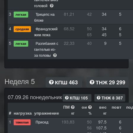
головой
3
81,21
42
34
5
Трицепс на
легкая
блоке
4
68,52
50
34
6
Французский
средняя
65
45
5
жим лежа
5
22,33
40
9
5
Разгибания с
легкая
гантелью из-
за головы
Неделя 5
КПШ 463
ТНЖ 29 299
07.09.26 понедельник
КПШ 105
ТНЖ 8 387
ПМ
ои
вес
повт
по
#
нагрузка
упражнение
кг
%
кг
1
193,83
50
97.5
6
Присед
тяжелая
56
107.5
6