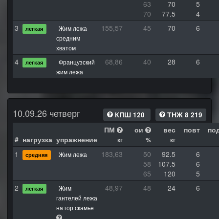
63
70
5
70
77.5
4
3
155,57
45
70
6
Жим лежа
легкая
средним
хватом
4
68,86
40
28
6
Французский
легкая
жим лежа
10.09.26 четверг
КПШ 120
ТНЖ 8 219
ПМ
ои
вес
повт
по
#
нагрузка
упражнение
кг
%
кг
1
183,63
50
92.5
6
Жим лежа
средняя
58
107.5
6
65
120
5
2
48,97
48
24
6
Жим
легкая
гантелей лежа
на гор скамье