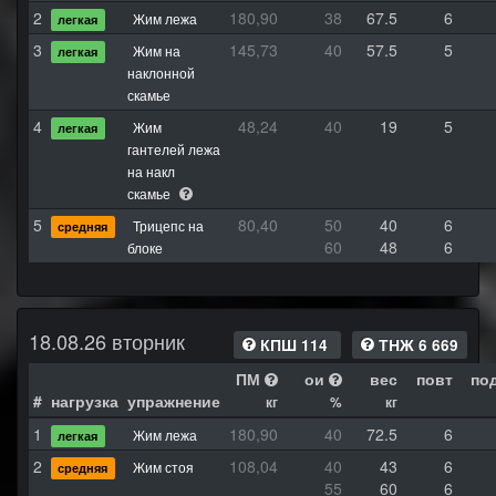
2
180,90
38
67.5
6
Жим лежа
легкая
3
145,73
40
57.5
5
Жим на
легкая
наклонной
скамье
4
48,24
40
19
5
Жим
легкая
гантелей лежа
на накл
скамье
5
80,40
50
40
6
Трицепс на
средняя
60
48
6
блоке
18.08.26 вторник
КПШ 114
ТНЖ 6 669
ПМ
ои
вес
повт
по
#
нагрузка
упражнение
кг
%
кг
1
180,90
40
72.5
6
Жим лежа
легкая
2
108,04
40
43
6
Жим стоя
средняя
55
60
6