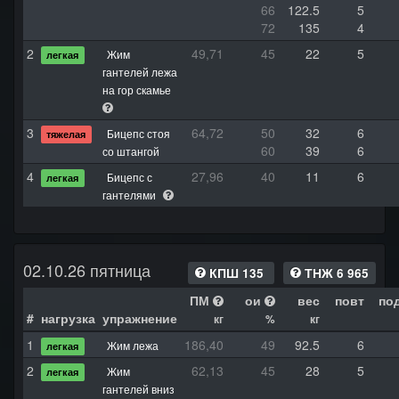
66
122.5
5
72
135
4
2
49,71
45
22
5
Жим
легкая
гантелей лежа
на гор скамье
3
64,72
50
32
6
Бицепс стоя
тяжелая
60
39
6
со штангой
4
27,96
40
11
6
Бицепс с
легкая
гантелями
02.10.26 пятница
КПШ 135
ТНЖ 6 965
ПМ
ои
вес
повт
по
#
нагрузка
упражнение
кг
%
кг
1
186,40
49
92.5
6
Жим лежа
легкая
2
62,13
45
28
5
Жим
легкая
гантелей вниз