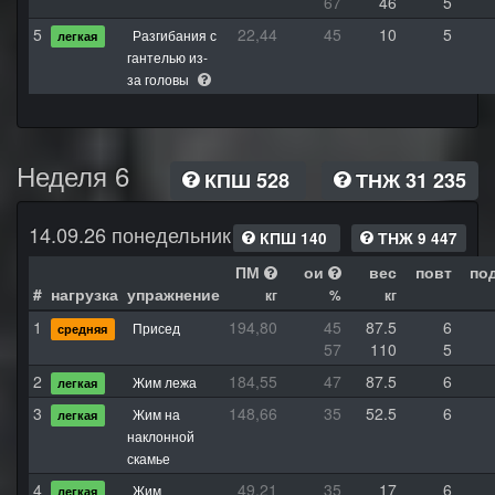
67
46
5
5
22,44
45
10
5
Разгибания с
легкая
гантелью из-
за головы
Неделя 6
КПШ 528
ТНЖ 31 235
14.09.26 понедельник
КПШ 140
ТНЖ 9 447
ПМ
ои
вес
повт
по
#
нагрузка
упражнение
кг
%
кг
1
194,80
45
87.5
6
Присед
средняя
57
110
5
2
184,55
47
87.5
6
Жим лежа
легкая
3
148,66
35
52.5
6
Жим на
легкая
наклонной
скамье
4
49,21
35
17
6
Жим
легкая