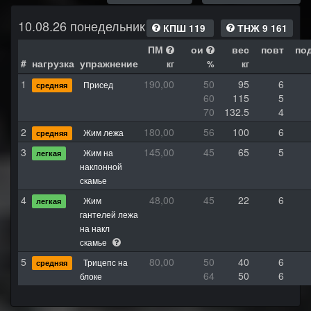
10.08.26 понедельник
КПШ 119
ТНЖ 9 161
ПМ
ои
вес
повт
по
#
нагрузка
упражнение
кг
%
кг
1
190,00
50
95
6
Присед
средняя
60
115
5
70
132.5
4
2
180,00
56
100
6
Жим лежа
средняя
3
145,00
45
65
5
Жим на
легкая
наклонной
скамье
4
48,00
45
22
6
Жим
легкая
гантелей лежа
на накл
скамье
5
80,00
50
40
6
Трицепс на
средняя
64
50
6
блоке