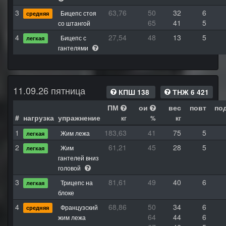
3
63,76
50
32
6
Бицепс стоя
средняя
65
41
5
со штангой
4
27,54
48
13
5
Бицепс с
легкая
гантелями
11.09.26 пятница
КПШ 138
ТНЖ 6 421
ПМ
ои
вес
повт
по
#
нагрузка
упражнение
кг
%
кг
1
183,63
41
75
5
Жим лежа
легкая
2
61,21
45
28
5
Жим
легкая
гантелей вниз
головой
3
81,61
49
40
6
Трицепс на
легкая
блоке
4
68,86
50
34
6
Французский
средняя
64
44
6
жим лежа