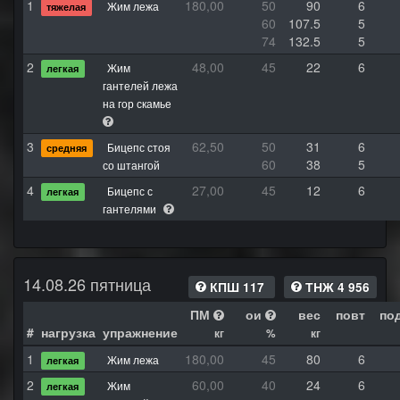
1
180,00
50
90
6
Жим лежа
тяжелая
60
107.5
5
74
132.5
5
2
48,00
45
22
6
Жим
легкая
гантелей лежа
на гор скамье
3
62,50
50
31
6
Бицепс стоя
средняя
60
38
5
со штангой
4
27,00
45
12
6
Бицепс с
легкая
гантелями
14.08.26 пятница
КПШ 117
ТНЖ 4 956
ПМ
ои
вес
повт
по
#
нагрузка
упражнение
кг
%
кг
1
180,00
45
80
6
Жим лежа
легкая
2
60,00
40
24
6
Жим
легкая