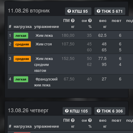
11.08.26 вторник
КПШ 95
ТНЖ 5 671
ПМ
ои
вес
повт
по
#
нагрузка
упражнение
кг
%
кг
1
180,00
35
62.5
6
Жим лежа
легкая
2
107,50
45
48
6
Жим стоя
средняя
60
65
5
3
152,50
50
77.5
6
Жим лежа
средняя
62
95
4
средним
хватом
4
67,50
40
27
6
Французский
легкая
жим лежа
13.08.26 четверг
КПШ 105
ТНЖ 6 306
ПМ
ои
вес
повт
по
#
нагрузка
упражнение
кг
%
кг