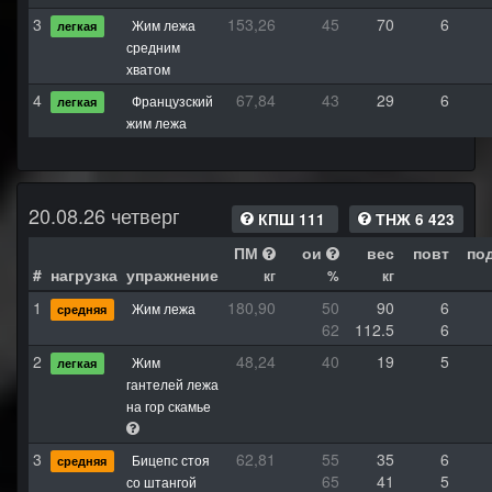
3
153,26
45
70
6
Жим лежа
легкая
средним
хватом
4
67,84
43
29
6
Французский
легкая
жим лежа
20.08.26 четверг
КПШ 111
ТНЖ 6 423
ПМ
ои
вес
повт
по
#
нагрузка
упражнение
кг
%
кг
1
180,90
50
90
6
Жим лежа
средняя
62
112.5
6
2
48,24
40
19
5
Жим
легкая
гантелей лежа
на гор скамье
3
62,81
55
35
6
Бицепс стоя
средняя
65
41
5
со штангой