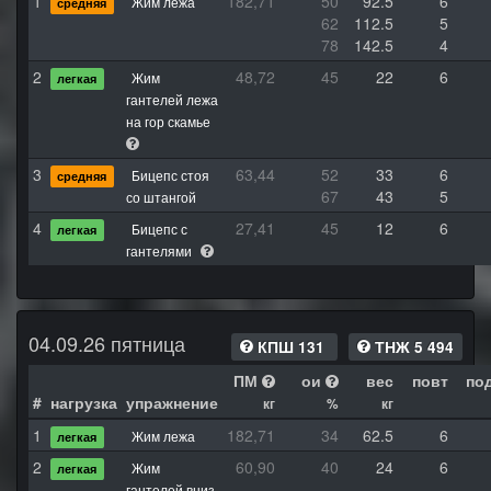
1
182,71
50
92.5
6
Жим лежа
средняя
62
112.5
5
78
142.5
4
2
48,72
45
22
6
Жим
легкая
гантелей лежа
на гор скамье
3
63,44
52
33
6
Бицепс стоя
средняя
67
43
5
со штангой
4
27,41
45
12
6
Бицепс с
легкая
гантелями
04.09.26 пятница
КПШ 131
ТНЖ 5 494
ПМ
ои
вес
повт
по
#
нагрузка
упражнение
кг
%
кг
1
182,71
34
62.5
6
Жим лежа
легкая
2
60,90
40
24
6
Жим
легкая
гантелей вниз