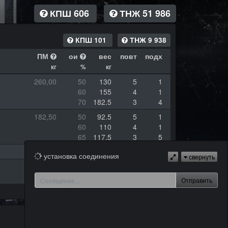
КПШ 606
ТНЖ 51 986
КПШ 101
ТНЖ 9 938
ПМ
ои
вес
повт
подх
кг
%
кг
260,00
50
130
5
1
60
155
4
1
70
182.5
3
4
182,50
50
92.5
5
1
60
110
4
1
65
117.5
3
5
132,50
45
60
5
5
установка соединения
свернуть
125,00
50
62.5
6
1
62
77.5
5
5
Отправить
КПШ 127
ТНЖ 9 771