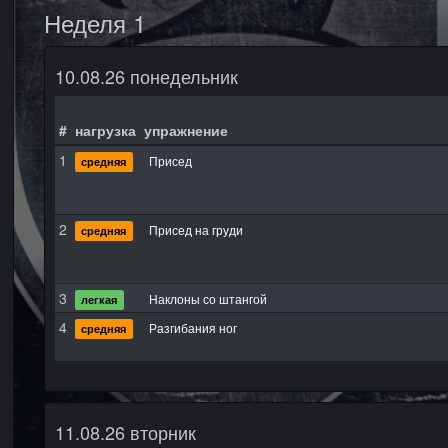
Неделя 1
10.08.26 понедельник
#
нагрузка
упражнение
1
Присед
средняя
2
Присед на груди
средняя
3
Наклоны со штангой
легкая
4
Разгибания ног
средняя
11.08.26 вторник