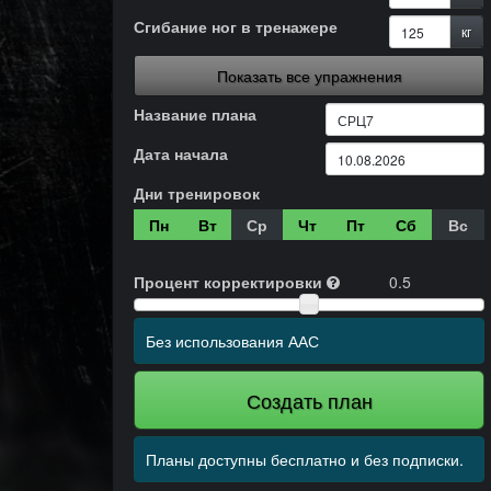
Сгибание ног в тренажере
кг
Показать все упражнения
Название плана
Дата начала
Дни тренировок
Пн
Вт
Ср
Чт
Пт
Сб
Вс
Процент корректировки
0.5
Без использования ААС
Создать план
Планы доступны бесплатно и без подписки.