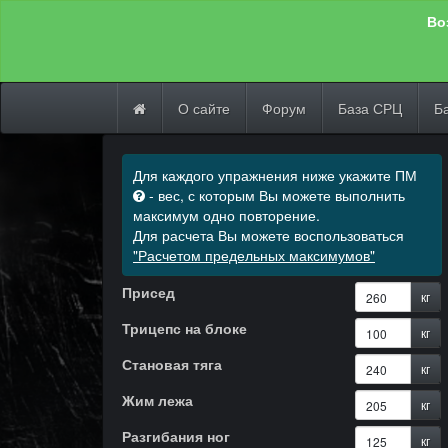
Во
О сайте
Форум
База СРЦ
Б
Для каждого упражнения ниже укажите ПМ
- вес, с которым Вы можете выполнить
максимум одно повторение.
Для расчета Вы можете воспользоваться
"Расчетом предельных максимумов"
Присед
кг
Трицепс на блоке
кг
Становая тяга
кг
Жим лежа
кг
Разгибания ног
кг