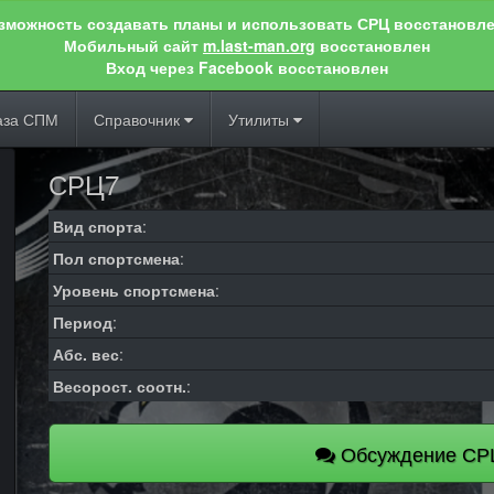
зможность создавать планы и использовать СРЦ восстановле
Мобильный сайт
m.last-man.org
восстановлен
Вход через Facebook восстановлен
аза СПМ
Справочник
Утилиты
СРЦ7
Вид спорта
:
Пол спортсмена
:
Уровень спортсмена
:
Период
:
Абс. вес
:
Весорост. соотн.
:
Обсуждение СР