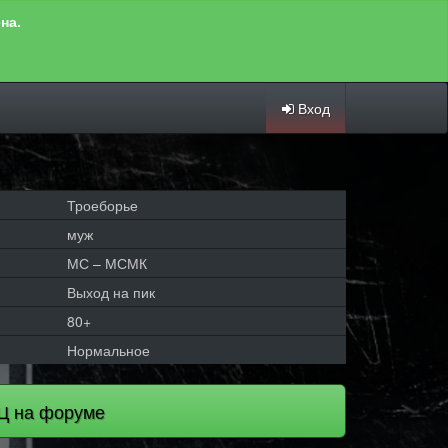
на.
Вход
Троеборье
муж
МС – МСМК
Выход на пик
80+
Нормальное
Ц на форуме