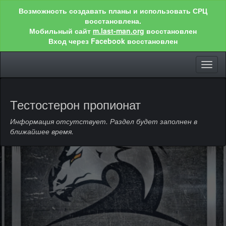
Возможность создавать планы и использовать СРЦ
восстановлена.
Мобильный сайт
m.last-man.org
восстановлен
Вход через Facebook восстановлен
Toggl
naviga
Тестостерон пропионат
Информация отсутствует. Раздел будет заполнен в
ближайшее время.