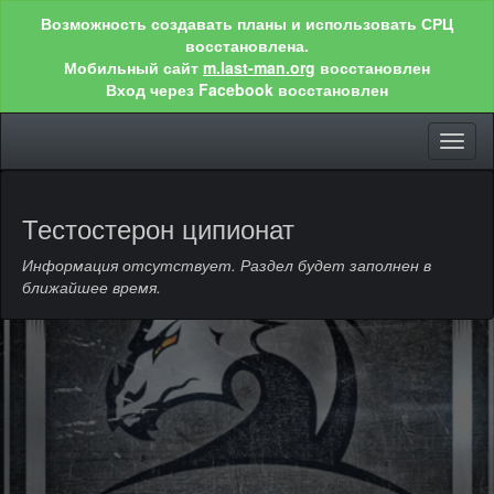
Возможность создавать планы и использовать СРЦ
восстановлена.
Мобильный сайт
m.last-man.org
восстановлен
Вход через Facebook восстановлен
Toggl
naviga
Тестостерон ципионат
Информация отсутствует. Раздел будет заполнен в
ближайшее время.