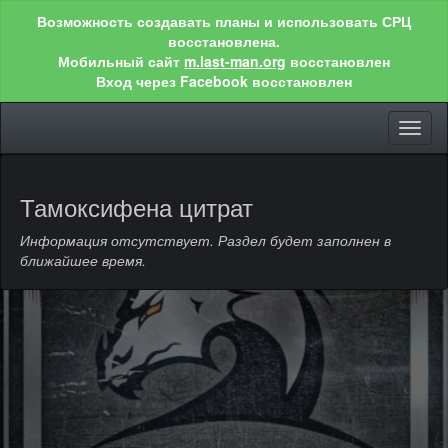
Возможность создавать планы и использовать СРЦ
восстановлена.
Мобильный сайт
m.last-man.org
восстановлен
Вход через Facebook восстановлен
Toggl
naviga
Тамоксифена цитрат
Информация отсутствует. Раздел будет заполнен в
ближайшее время.