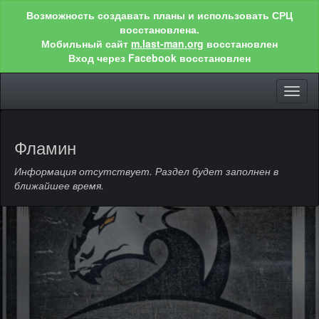
Возможность создавать планы и использовать СРЦ
восстановлена.
Мобильный сайт
m.last-man.org
восстановлен
Вход через Facebook восстановлен
Toggl
naviga
Фламин
Информация отсутствует. Раздел будет заполнен в
ближайшее время.