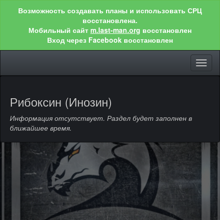
Возможность создавать планы и использовать СРЦ
восстановлена.
Мобильный сайт
m.last-man.org
восстановлен
Вход через Facebook восстановлен
Toggl
naviga
Рибоксин (Инозин)
Информация отсутствует. Раздел будет заполнен в
ближайшее время.