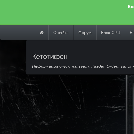
Во
О сайте
Форум
База СРЦ
Б
Кетотифен
Информация отсутствует. Раздел будет заполн