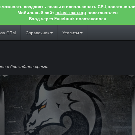
зможность создавать планы и использовать СРЦ восстановле
Мобильный сайт
m.last-man.org
восстановлен
Вход через Facebook восстановлен
аза СПМ
Справочник
Утилиты
ен в ближайшее время.