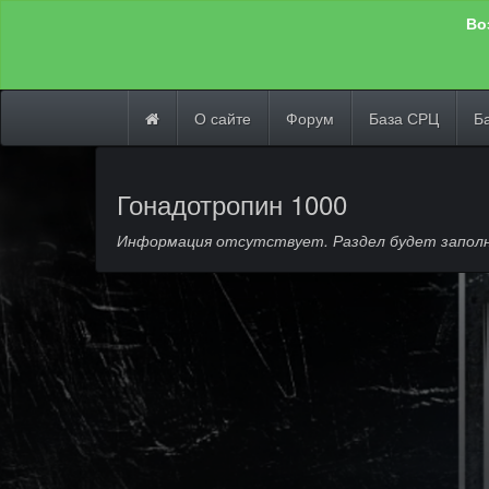
Во
О сайте
Форум
База СРЦ
Б
Гонадотропин 1000
Информация отсутствует. Раздел будет заполн