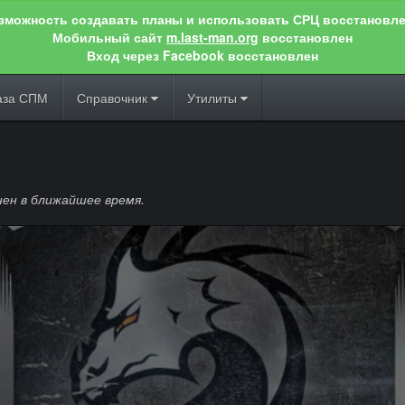
зможность создавать планы и использовать СРЦ восстановле
Мобильный сайт
m.last-man.org
восстановлен
Вход через Facebook восстановлен
аза СПМ
Справочник
Утилиты
ен в ближайшее время.