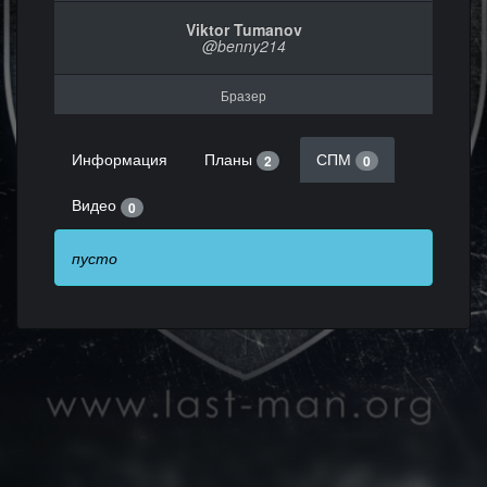
Viktor Tumanov
@benny214
Бразер
Информация
Планы
СПМ
2
0
Видео
0
пусто